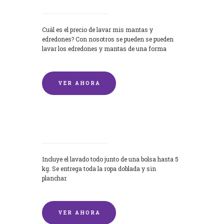
Cuál es el precio de lavar mis mantas y
edredones? Con nosotros se pueden se pueden
lavar los edredones y mantas de una forma
rápida y...
VER AHORA
Lavandería por Kilo
Incluye el lavado todo junto de una bolsa hasta 5
kg. Se entrega toda la ropa doblada y sin
planchar.
VER AHORA