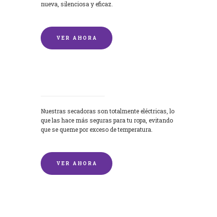
nueva, silenciosa y eficaz.
VER AHORA
Secadoras
Nuestras secadoras son totalmente eléctricas, lo
que las hace más seguras para tu ropa, evitando
que se queme por exceso de temperatura.
VER AHORA
Lavado de mantas y edredones por
encargo