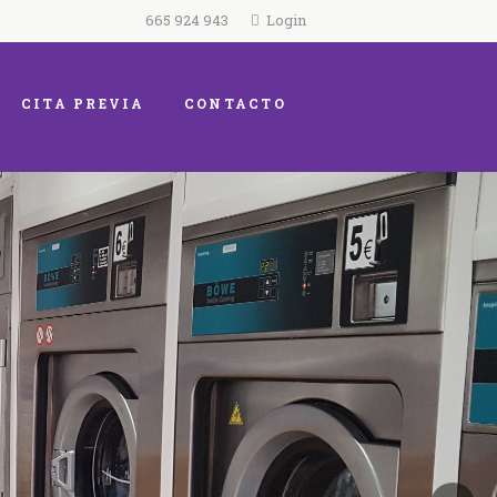
665 924 943
Login
CITA PREVIA
CONTACTO