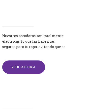
Secadoras
Nuestras secadoras son totalmente
eléctricas, lo que las hace más
seguras para tu ropa, evitando que se
queme por exceso de temperatura.
VER AHORA
Lavandería por Kilo