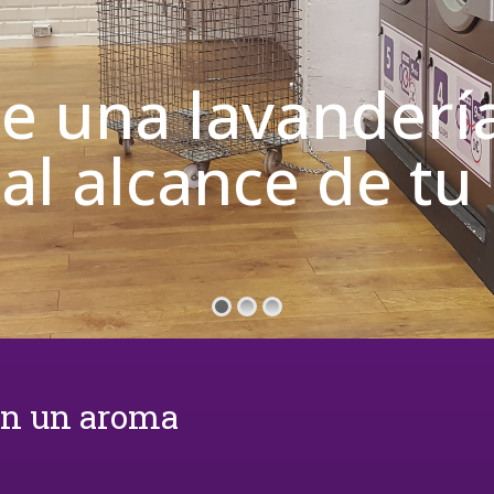
de una lavanderí
 al alcance de t
on un aroma