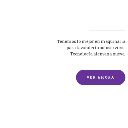
Lavadoras
Tenemos lo mejor en maquinaria
para lavandería autoservicio.
Tecnología alemana nueva,
silenciosa y eficaz.
VER AHORA
Lavado de mantas y
edredones por encargo