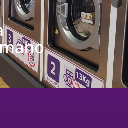
a
u mano