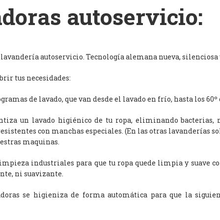
doras autoservicio:
avandería autoservicio. Tecnología alemana nueva, silenciosa y
rir tus necesidades:
ramas de lavado, que van desde el lavado en frío, hasta los 60º 
antiza un lavado higiénico de tu ropa, eliminando bacterias, 
resistentes con manchas especiales. (En las otras lavanderías s
uestras maquinas.
limpieza industriales para que tu ropa quede limpia y suave c
nte, ni suavizante.
adoras se higieniza de forma automática para que la siguien