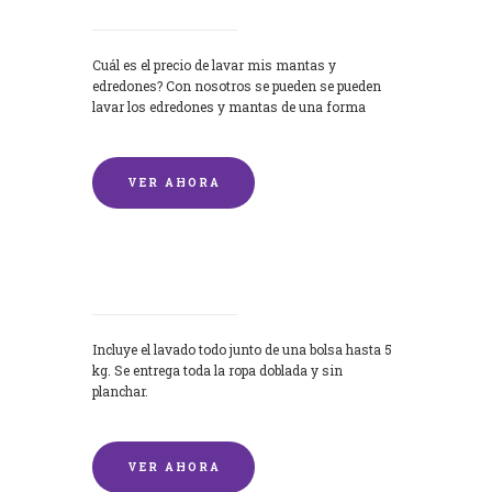
Cuál es el precio de lavar mis mantas y
edredones? Con nosotros se pueden se pueden
lavar los edredones y mantas de una forma
rápida y...
VER AHORA
Lavandería por Kilo
Incluye el lavado todo junto de una bolsa hasta 5
kg. Se entrega toda la ropa doblada y sin
planchar.
VER AHORA