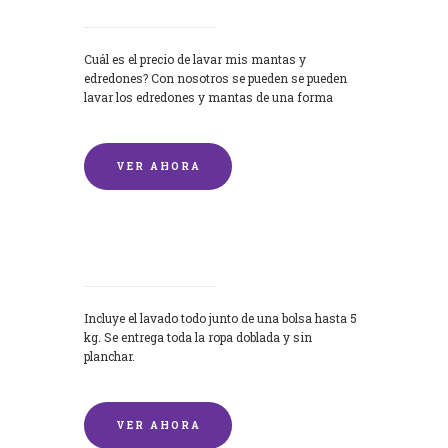
Cuál es el precio de lavar mis mantas y
edredones? Con nosotros se pueden se pueden
lavar los edredones y mantas de una forma
rápida y...
VER AHORA
Lavandería por Kilo
Incluye el lavado todo junto de una bolsa hasta 5
kg. Se entrega toda la ropa doblada y sin
planchar.
VER AHORA