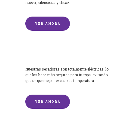
nueva, silenciosa y eficaz.
VER AHORA
Secadoras
Nuestras secadoras son totalmente eléctricas, lo
que las hace más seguras para tu ropa, evitando
que se queme por exceso de temperatura.
VER AHORA
Lavado de mantas y edredones por
encargo