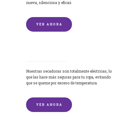
nueva, silenciosa y eficaz.
VER AHORA
Secadoras
Nuestras secadoras son totalmente eléctricas, lo
que las hace más seguras para tu ropa, evitando
que se queme por exceso de temperatura.
VER AHORA
Lavado de mantas y edredones por
encargo