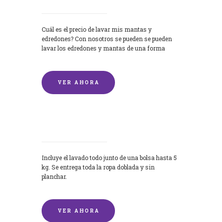
Cuál es el precio de lavar mis mantas y
edredones? Con nosotros se pueden se pueden
lavar los edredones y mantas de una forma
rápida y...
VER AHORA
Lavandería por Kilo
Incluye el lavado todo junto de una bolsa hasta 5
kg. Se entrega toda la ropa doblada y sin
planchar.
VER AHORA