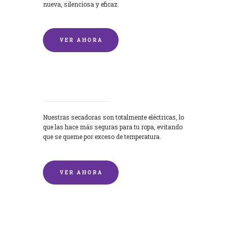
nueva, silenciosa y eficaz.
VER AHORA
Secadoras
Nuestras secadoras son totalmente eléctricas, lo
que las hace más seguras para tu ropa, evitando
que se queme por exceso de temperatura.
VER AHORA
Lavado de mantas y edredones por
encargo