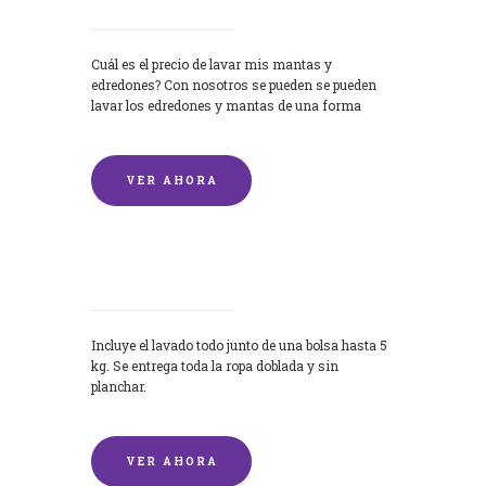
Cuál es el precio de lavar mis mantas y
edredones? Con nosotros se pueden se pueden
lavar los edredones y mantas de una forma
rápida y...
VER AHORA
Lavandería por Kilo
Incluye el lavado todo junto de una bolsa hasta 5
kg. Se entrega toda la ropa doblada y sin
planchar.
VER AHORA