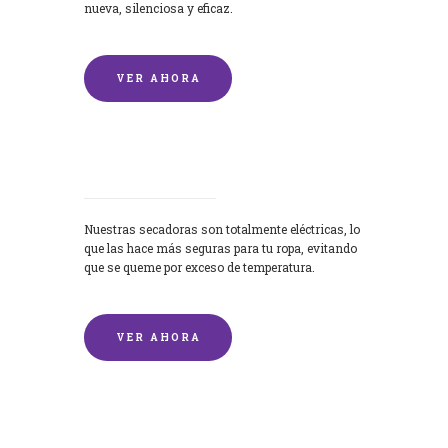
nueva, silenciosa y eficaz.
VER AHORA
Secadoras
Nuestras secadoras son totalmente eléctricas, lo
que las hace más seguras para tu ropa, evitando
que se queme por exceso de temperatura.
VER AHORA
Lavado de mantas y edredones por
encargo