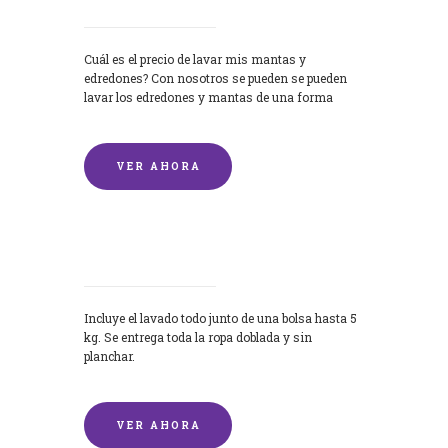
Cuál es el precio de lavar mis mantas y
edredones? Con nosotros se pueden se pueden
lavar los edredones y mantas de una forma
rápida y...
VER AHORA
Lavandería por Kilo
Incluye el lavado todo junto de una bolsa hasta 5
kg. Se entrega toda la ropa doblada y sin
planchar.
VER AHORA