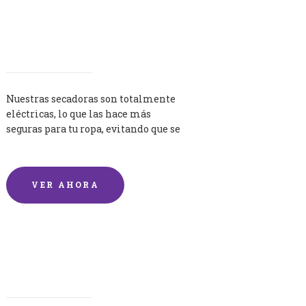
Secadoras
Nuestras secadoras son totalmente
eléctricas, lo que las hace más
seguras para tu ropa, evitando que se
queme por exceso de temperatura.
VER AHORA
Lavandería por Kilo