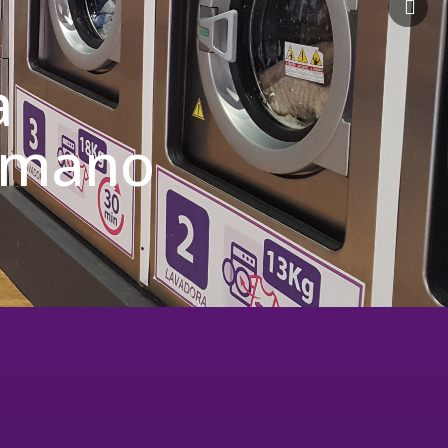
a
u mano