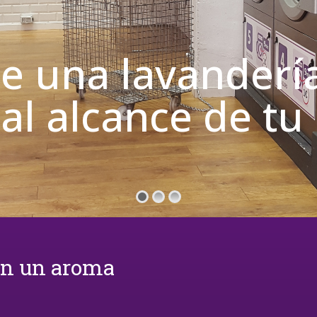
de una lavanderí
 al alcance de t
on un aroma