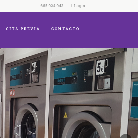
665 924 943
Login
CITA PREVIA
CONTACTO