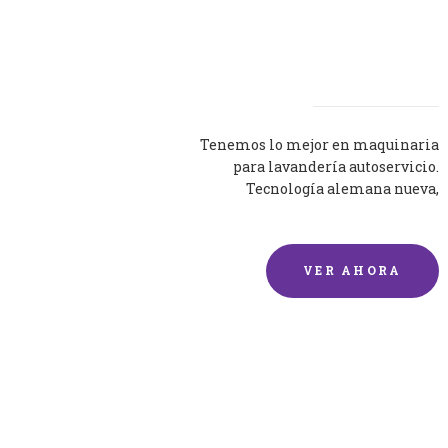
Lavadoras
Tenemos lo mejor en maquinaria
para lavandería autoservicio.
Tecnología alemana nueva,
silenciosa y eficaz.
VER AHORA
Lavado de mantas y
edredones por encargo