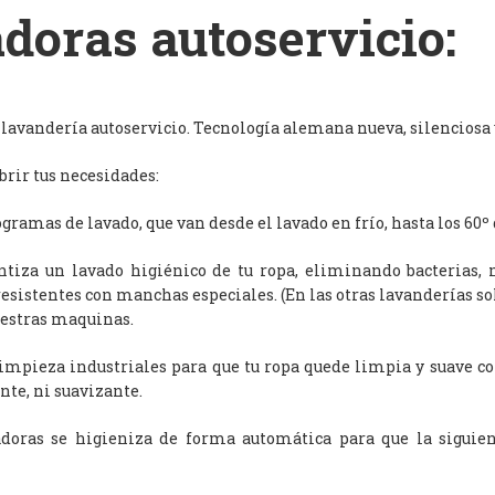
doras autoservicio:
avandería autoservicio. Tecnología alemana nueva, silenciosa y
rir tus necesidades:
ramas de lavado, que van desde el lavado en frío, hasta los 60º 
antiza un lavado higiénico de tu ropa, eliminando bacterias, 
resistentes con manchas especiales. (En las otras lavanderías s
uestras maquinas.
limpieza industriales para que tu ropa quede limpia y suave c
nte, ni suavizante.
adoras se higieniza de forma automática para que la siguien