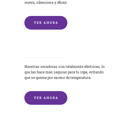
nueva, silenciosa y eficaz.
VER AHORA
Secadoras
Nuestras secadoras son totalmente eléctricas, lo
que las hace más seguras para tu ropa, evitando
que se queme por exceso de temperatura.
VER AHORA
Lavado de mantas y edredones por
encargo