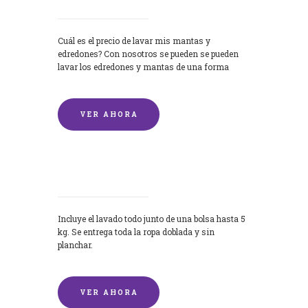
Cuál es el precio de lavar mis mantas y
edredones? Con nosotros se pueden se pueden
lavar los edredones y mantas de una forma
rápida y...
VER AHORA
Lavandería por Kilo
Incluye el lavado todo junto de una bolsa hasta 5
kg. Se entrega toda la ropa doblada y sin
planchar.
VER AHORA