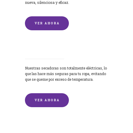
nueva, silenciosa y eficaz.
VER AHORA
Secadoras
Nuestras secadoras son totalmente eléctricas, lo
que las hace más seguras para tu ropa, evitando
que se queme por exceso de temperatura.
VER AHORA
Lavado de mantas y edredones por
encargo