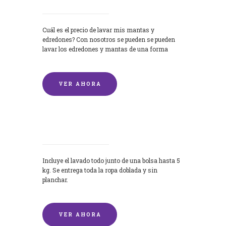
Cuál es el precio de lavar mis mantas y
edredones? Con nosotros se pueden se pueden
lavar los edredones y mantas de una forma
rápida y...
VER AHORA
Lavandería por Kilo
Incluye el lavado todo junto de una bolsa hasta 5
kg. Se entrega toda la ropa doblada y sin
planchar.
VER AHORA