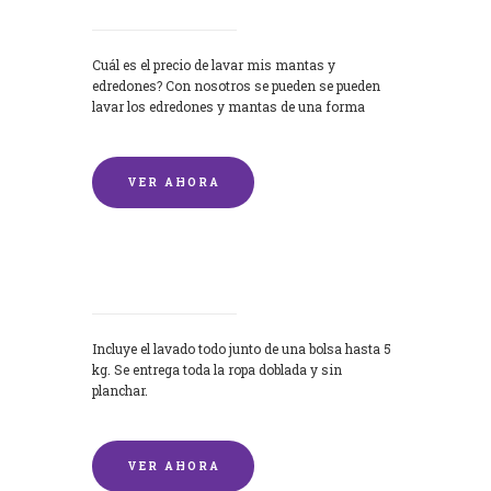
Cuál es el precio de lavar mis mantas y
edredones? Con nosotros se pueden se pueden
lavar los edredones y mantas de una forma
rápida y...
VER AHORA
Lavandería por Kilo
Incluye el lavado todo junto de una bolsa hasta 5
kg. Se entrega toda la ropa doblada y sin
planchar.
VER AHORA