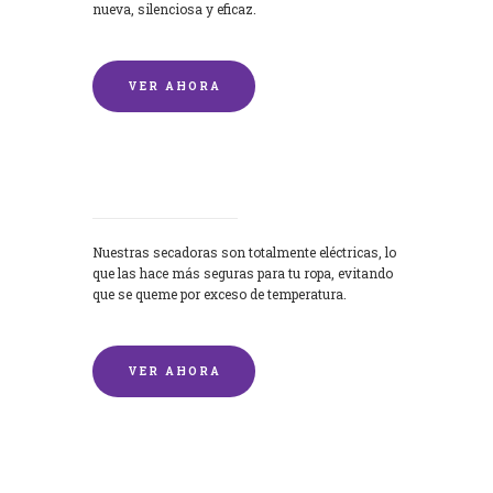
nueva, silenciosa y eficaz.
VER AHORA
Secadoras
Nuestras secadoras son totalmente eléctricas, lo
que las hace más seguras para tu ropa, evitando
que se queme por exceso de temperatura.
VER AHORA
Lavado de mantas y edredones por
encargo