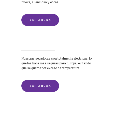
nueva, silenciosa y eficaz.
VER AHORA
Secadoras
Nuestras secadoras son totalmente eléctricas, lo
que las hace más seguras para tu ropa, evitando
que se queme por exceso de temperatura.
VER AHORA
Lavado de mantas y edredones por
encargo