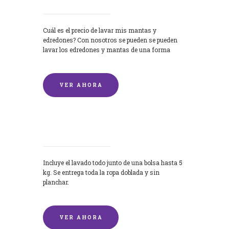
Cuál es el precio de lavar mis mantas y
edredones? Con nosotros se pueden se pueden
lavar los edredones y mantas de una forma
rápida y...
VER AHORA
Lavandería por Kilo
Incluye el lavado todo junto de una bolsa hasta 5
kg. Se entrega toda la ropa doblada y sin
planchar.
VER AHORA