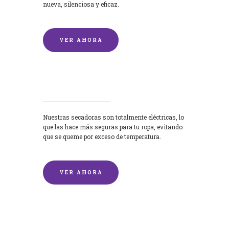
nueva, silenciosa y eficaz.
VER AHORA
Secadoras
Nuestras secadoras son totalmente eléctricas, lo
que las hace más seguras para tu ropa, evitando
que se queme por exceso de temperatura.
VER AHORA
Lavado de mantas y edredones por
encargo