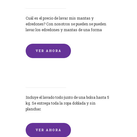
Cuál es el precio de lavar mis mantas y
edredones? Con nosotros se pueden se pueden
lavar los edredones y mantas de una forma
rápida y...
VER AHORA
Lavandería por Kilo
Incluye el lavado todo junto de una bolsa hasta 5
kg. Se entrega toda la ropa doblada y sin
planchar.
VER AHORA