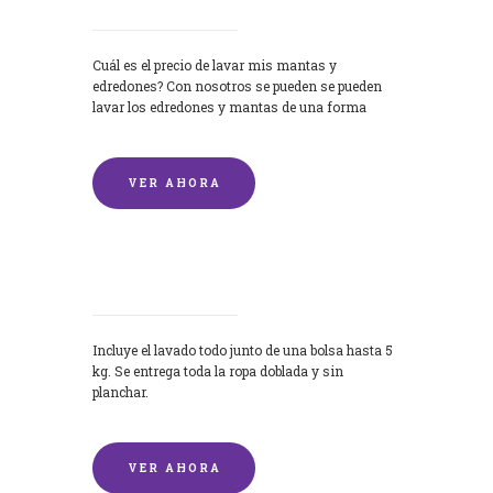
Cuál es el precio de lavar mis mantas y
edredones? Con nosotros se pueden se pueden
lavar los edredones y mantas de una forma
rápida y...
VER AHORA
Lavandería por Kilo
Incluye el lavado todo junto de una bolsa hasta 5
kg. Se entrega toda la ropa doblada y sin
planchar.
VER AHORA