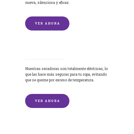
nueva, silenciosa y eficaz.
VER AHORA
Secadoras
Nuestras secadoras son totalmente eléctricas, lo
que las hace más seguras para tu ropa, evitando
que se queme por exceso de temperatura.
VER AHORA
Lavado de mantas y edredones por
encargo