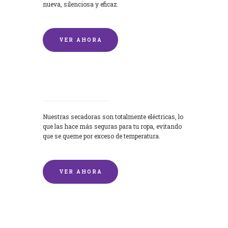
nueva, silenciosa y eficaz.
VER AHORA
Secadoras
Nuestras secadoras son totalmente eléctricas, lo
que las hace más seguras para tu ropa, evitando
que se queme por exceso de temperatura.
VER AHORA
Lavado de mantas y edredones por
encargo