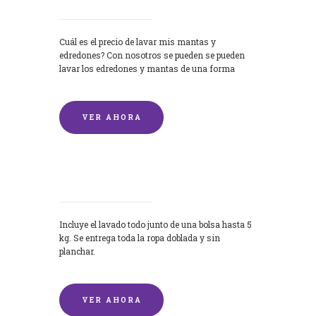
Cuál es el precio de lavar mis mantas y
edredones? Con nosotros se pueden se pueden
lavar los edredones y mantas de una forma
rápida y...
VER AHORA
Lavandería por Kilo
Incluye el lavado todo junto de una bolsa hasta 5
kg. Se entrega toda la ropa doblada y sin
planchar.
VER AHORA