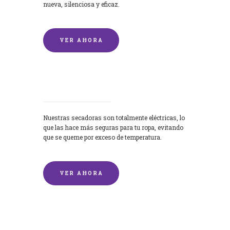
nueva, silenciosa y eficaz.
VER AHORA
Secadoras
Nuestras secadoras son totalmente eléctricas, lo
que las hace más seguras para tu ropa, evitando
que se queme por exceso de temperatura.
VER AHORA
Lavado de mantas y edredones por
encargo