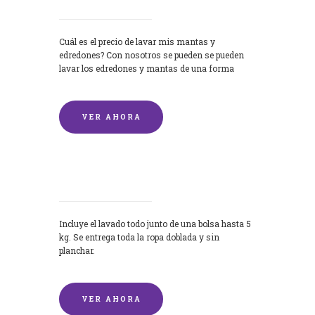
Cuál es el precio de lavar mis mantas y
edredones? Con nosotros se pueden se pueden
lavar los edredones y mantas de una forma
rápida y...
VER AHORA
Lavandería por Kilo
Incluye el lavado todo junto de una bolsa hasta 5
kg. Se entrega toda la ropa doblada y sin
planchar.
VER AHORA