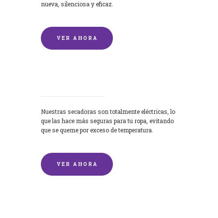
nueva, silenciosa y eficaz.
VER AHORA
Secadoras
Nuestras secadoras son totalmente eléctricas, lo
que las hace más seguras para tu ropa, evitando
que se queme por exceso de temperatura.
VER AHORA
Lavado de mantas y edredones por
encargo