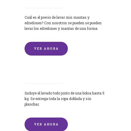
Cuál es el precio de lavar mis mantas y
edredones? Con nosotros se pueden se pueden
lavar los edredones y mantas de una forma
rápida y...
VER AHORA
Lavandería por Kilo
Incluye el lavado todo junto de una bolsa hasta 5
kg. Se entrega toda la ropa doblada y sin
planchar.
VER AHORA