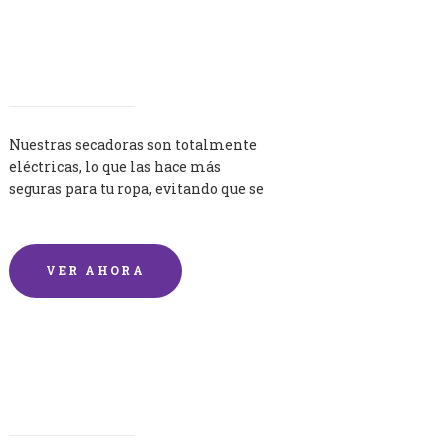
Secadoras
Nuestras secadoras son totalmente
eléctricas, lo que las hace más
seguras para tu ropa, evitando que se
queme por exceso de temperatura.
VER AHORA
Lavandería por Kilo