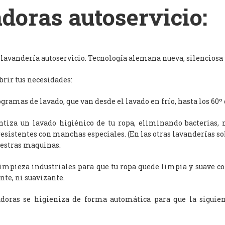
doras autoservicio:
avandería autoservicio. Tecnología alemana nueva, silenciosa y
rir tus necesidades:
ramas de lavado, que van desde el lavado en frío, hasta los 60º 
antiza un lavado higiénico de tu ropa, eliminando bacterias, 
resistentes con manchas especiales. (En las otras lavanderías s
uestras maquinas.
limpieza industriales para que tu ropa quede limpia y suave c
nte, ni suavizante.
adoras se higieniza de forma automática para que la siguien