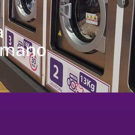
a
u mano