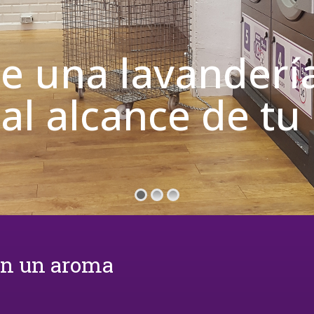
de una lavanderí
 al alcance de t
on un aroma