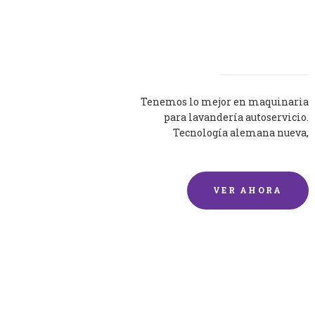
Lavadoras
Tenemos lo mejor en maquinaria
para lavandería autoservicio.
Tecnología alemana nueva,
silenciosa y eficaz.
VER AHORA
Lavado de mantas y
edredones por encargo