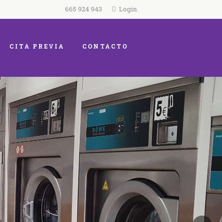
665 924 943
Login
CITA PREVIA
CONTACTO