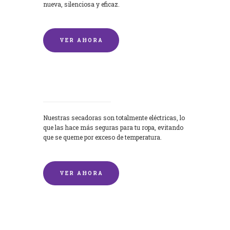
nueva, silenciosa y eficaz.
VER AHORA
Secadoras
Nuestras secadoras son totalmente eléctricas, lo
que las hace más seguras para tu ropa, evitando
que se queme por exceso de temperatura.
VER AHORA
Lavado de mantas y edredones por
encargo