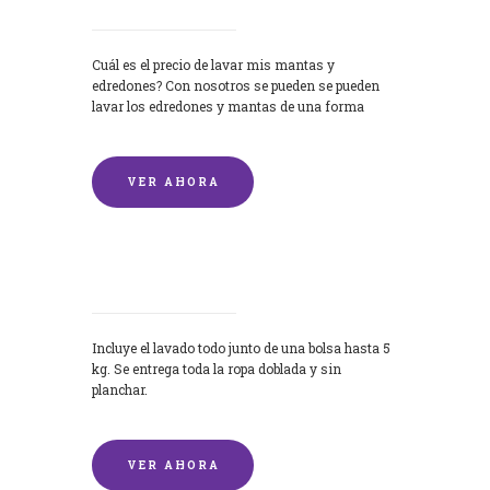
Cuál es el precio de lavar mis mantas y
edredones? Con nosotros se pueden se pueden
lavar los edredones y mantas de una forma
rápida y...
VER AHORA
Lavandería por Kilo
Incluye el lavado todo junto de una bolsa hasta 5
kg. Se entrega toda la ropa doblada y sin
planchar.
VER AHORA