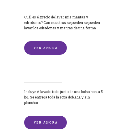
Cuál es el precio de lavar mis mantas y
edredones? Con nosotros se pueden se pueden
lavar los edredones y mantas de una forma
rápida y...
VER AHORA
Lavandería por Kilo
Incluye el lavado todo junto de una bolsa hasta 5
kg. Se entrega toda la ropa doblada y sin
planchar.
VER AHORA