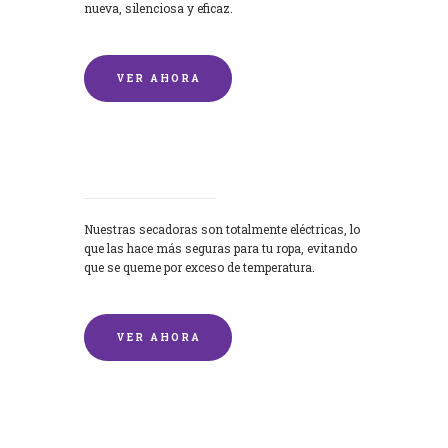
nueva, silenciosa y eficaz.
VER AHORA
Secadoras
Nuestras secadoras son totalmente eléctricas, lo
que las hace más seguras para tu ropa, evitando
que se queme por exceso de temperatura.
VER AHORA
Lavado de mantas y edredones por
encargo