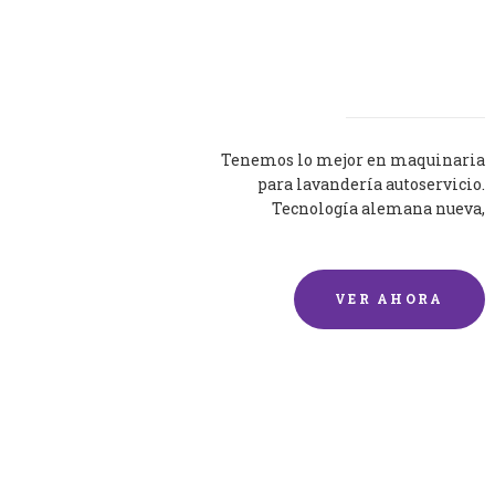
Lavadoras
Tenemos lo mejor en maquinaria
para lavandería autoservicio.
Tecnología alemana nueva,
silenciosa y eficaz.
VER AHORA
Lavado de mantas y
edredones por encargo