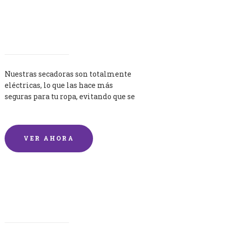
Secadoras
Nuestras secadoras son totalmente
eléctricas, lo que las hace más
seguras para tu ropa, evitando que se
queme por exceso de temperatura.
VER AHORA
Lavandería por Kilo