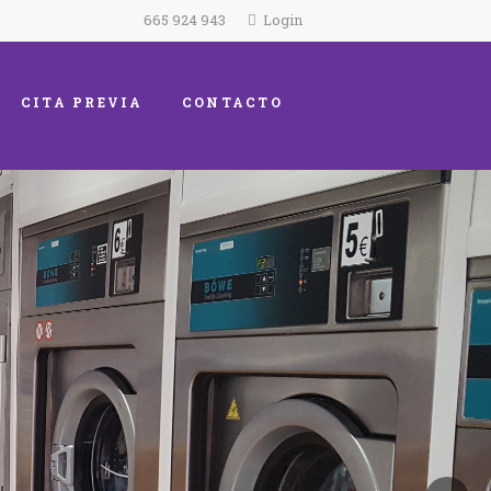
665 924 943
Login
CITA PREVIA
CONTACTO