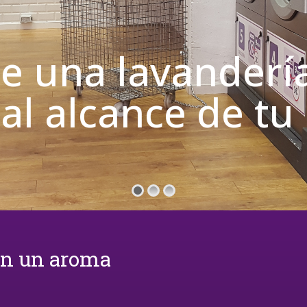
de una lavanderí
 al alcance de t
on un aroma