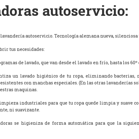
doras autoservicio:
avandería autoservicio. Tecnología alemana nueva, silenciosa y
rir tus necesidades:
ramas de lavado, que van desde el lavado en frío, hasta los 60º 
antiza un lavado higiénico de tu ropa, eliminando bacterias, 
resistentes con manchas especiales. (En las otras lavanderías s
uestras maquinas.
limpieza industriales para que tu ropa quede limpia y suave c
nte, ni suavizante.
adoras se higieniza de forma automática para que la siguien