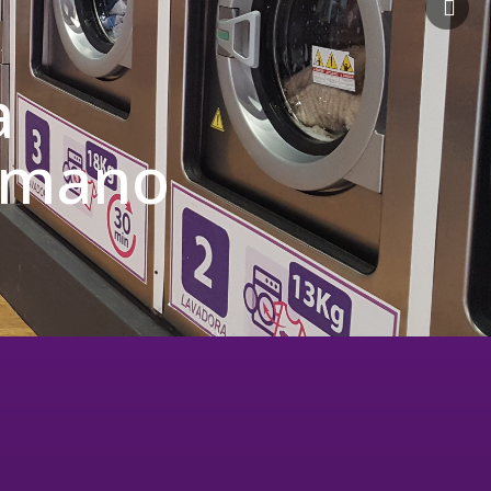
a
u mano