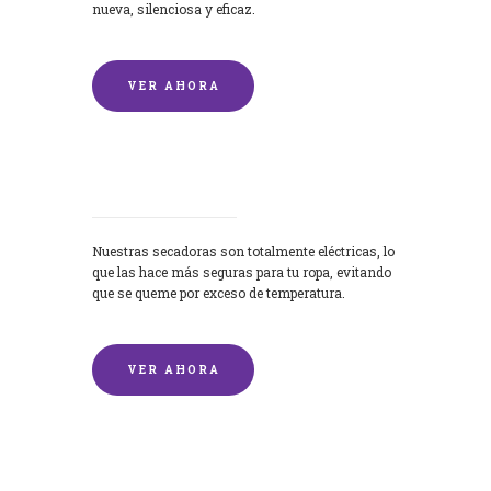
nueva, silenciosa y eficaz.
VER AHORA
Secadoras
Nuestras secadoras son totalmente eléctricas, lo
que las hace más seguras para tu ropa, evitando
que se queme por exceso de temperatura.
VER AHORA
Lavado de mantas y edredones por
encargo