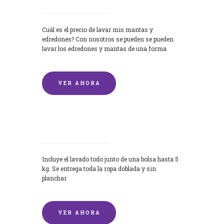
Cuál es el precio de lavar mis mantas y
edredones? Con nosotros se pueden se pueden
lavar los edredones y mantas de una forma
rápida y...
VER AHORA
Lavandería por Kilo
Incluye el lavado todo junto de una bolsa hasta 5
kg. Se entrega toda la ropa doblada y sin
planchar.
VER AHORA