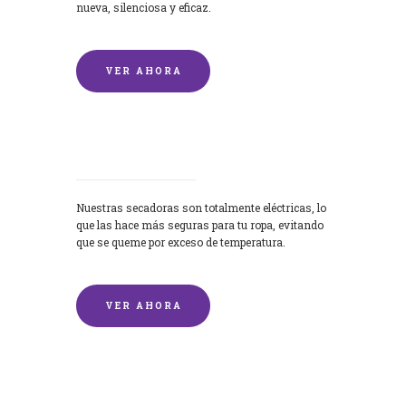
nueva, silenciosa y eficaz.
VER AHORA
Secadoras
Nuestras secadoras son totalmente eléctricas, lo
que las hace más seguras para tu ropa, evitando
que se queme por exceso de temperatura.
VER AHORA
Lavado de mantas y edredones por
encargo