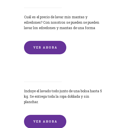
Cuál es el precio de lavar mis mantas y
edredones? Con nosotros se pueden se pueden
lavar los edredones y mantas de una forma
rápida y...
VER AHORA
Lavandería por Kilo
Incluye el lavado todo junto de una bolsa hasta 5
kg. Se entrega toda la ropa doblada y sin
planchar.
VER AHORA