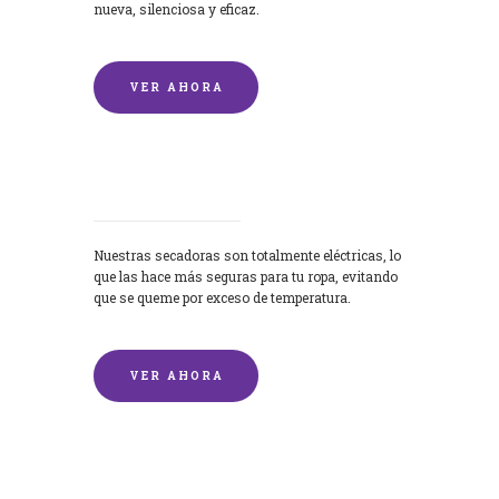
nueva, silenciosa y eficaz.
VER AHORA
Secadoras
Nuestras secadoras son totalmente eléctricas, lo
que las hace más seguras para tu ropa, evitando
que se queme por exceso de temperatura.
VER AHORA
Lavado de mantas y edredones por
encargo