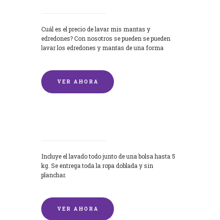
Cuál es el precio de lavar mis mantas y
edredones? Con nosotros se pueden se pueden
lavar los edredones y mantas de una forma
rápida y...
VER AHORA
Lavandería por Kilo
Incluye el lavado todo junto de una bolsa hasta 5
kg. Se entrega toda la ropa doblada y sin
planchar.
VER AHORA