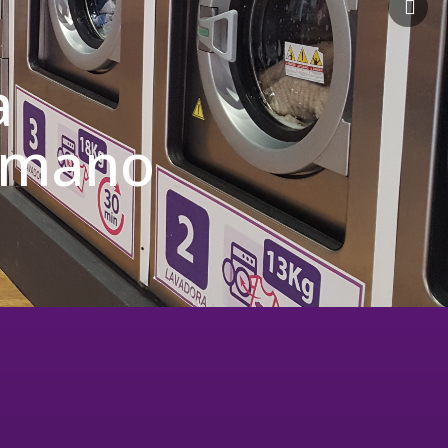
a
u mano