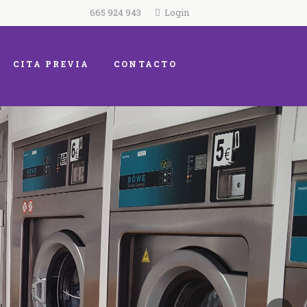
665 924 943
Login
CITA PREVIA
CONTACTO