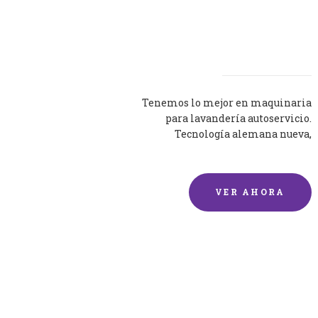
Lavadoras
Tenemos lo mejor en maquinaria
para lavandería autoservicio.
Tecnología alemana nueva,
silenciosa y eficaz.
VER AHORA
Lavado de mantas y
edredones por encargo