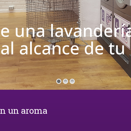
de una lavanderí
 al alcance de t
on un aroma