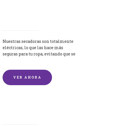
Secadoras
Nuestras secadoras son totalmente
eléctricas, lo que las hace más
seguras para tu ropa, evitando que se
queme por exceso de temperatura.
VER AHORA
Lavandería por Kilo