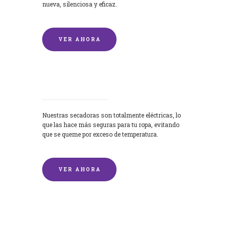
nueva, silenciosa y eficaz.
VER AHORA
Secadoras
Nuestras secadoras son totalmente eléctricas, lo
que las hace más seguras para tu ropa, evitando
que se queme por exceso de temperatura.
VER AHORA
Lavado de mantas y edredones por
encargo