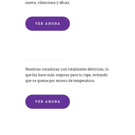
nueva, silenciosa y eficaz.
VER AHORA
Secadoras
Nuestras secadoras son totalmente eléctricas, lo
que las hace más seguras para tu ropa, evitando
que se queme por exceso de temperatura.
VER AHORA
Lavado de mantas y edredones por
encargo