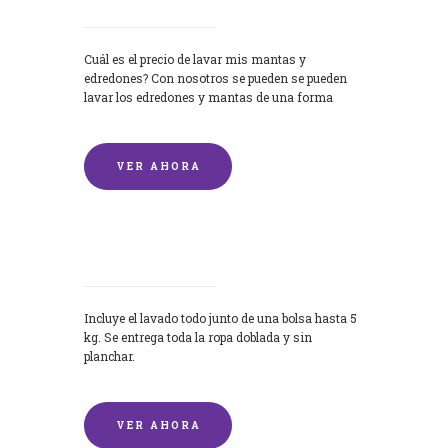
Cuál es el precio de lavar mis mantas y
edredones? Con nosotros se pueden se pueden
lavar los edredones y mantas de una forma
rápida y...
VER AHORA
Lavandería por Kilo
Incluye el lavado todo junto de una bolsa hasta 5
kg. Se entrega toda la ropa doblada y sin
planchar.
VER AHORA