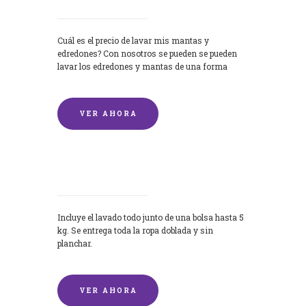
Cuál es el precio de lavar mis mantas y
edredones? Con nosotros se pueden se pueden
lavar los edredones y mantas de una forma
rápida y...
VER AHORA
Lavandería por Kilo
Incluye el lavado todo junto de una bolsa hasta 5
kg. Se entrega toda la ropa doblada y sin
planchar.
VER AHORA