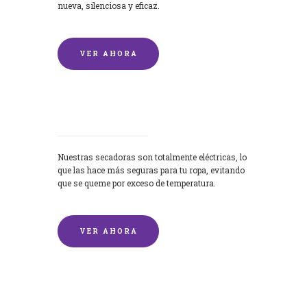
nueva, silenciosa y eficaz.
VER AHORA
Secadoras
Nuestras secadoras son totalmente eléctricas, lo
que las hace más seguras para tu ropa, evitando
que se queme por exceso de temperatura.
VER AHORA
Lavado de mantas y edredones por
encargo