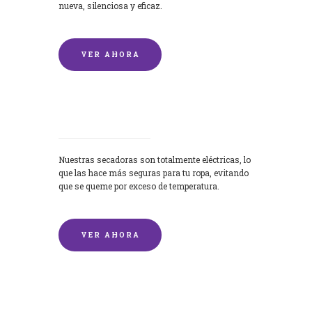
nueva, silenciosa y eficaz.
VER AHORA
Secadoras
Nuestras secadoras son totalmente eléctricas, lo
que las hace más seguras para tu ropa, evitando
que se queme por exceso de temperatura.
VER AHORA
Lavado de mantas y edredones por
encargo