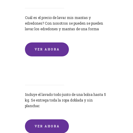
Cuál es el precio de lavar mis mantas y
edredones? Con nosotros se pueden se pueden
lavar los edredones y mantas de una forma
rápida y...
VER AHORA
Lavandería por Kilo
Incluye el lavado todo junto de una bolsa hasta 5
kg. Se entrega toda la ropa doblada y sin
planchar.
VER AHORA