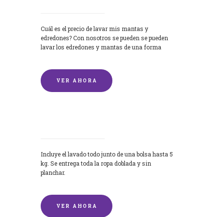
Cuál es el precio de lavar mis mantas y
edredones? Con nosotros se pueden se pueden
lavar los edredones y mantas de una forma
rápida y...
VER AHORA
Lavandería por Kilo
Incluye el lavado todo junto de una bolsa hasta 5
kg. Se entrega toda la ropa doblada y sin
planchar.
VER AHORA