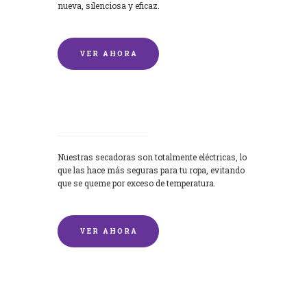
nueva, silenciosa y eficaz.
VER AHORA
Secadoras
Nuestras secadoras son totalmente eléctricas, lo
que las hace más seguras para tu ropa, evitando
que se queme por exceso de temperatura.
VER AHORA
Lavado de mantas y edredones por
encargo