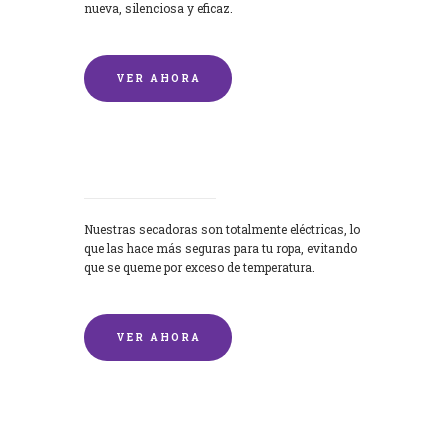
nueva, silenciosa y eficaz.
VER AHORA
Secadoras
Nuestras secadoras son totalmente eléctricas, lo
que las hace más seguras para tu ropa, evitando
que se queme por exceso de temperatura.
VER AHORA
Lavado de mantas y edredones por
encargo