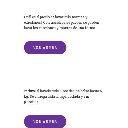
Cuál es el precio de lavar mis mantas y
edredones? Con nosotros se pueden se pueden
lavar los edredones y mantas de una forma
rápida y...
VER AHORA
Lavandería por Kilo
Incluye el lavado todo junto de una bolsa hasta 5
kg. Se entrega toda la ropa doblada y sin
planchar.
VER AHORA