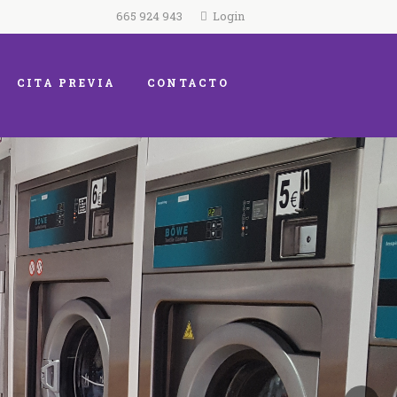
665 924 943
Login
CITA PREVIA
CONTACTO