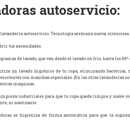
doras autoservicio:
avandería autoservicio. Tecnología alemana nueva, silenciosa y
rir tus necesidades:
ramas de lavado, que van desde el lavado en frío, hasta los 60º 
antiza un lavado higiénico de tu ropa, eliminando bacterias, 
resistentes con manchas especiales. (En las otras lavanderías s
uestras maquinas.
limpieza industriales para que tu ropa quede limpia y suave c
nte, ni suavizante.
adoras se higieniza de forma automática para que la siguien