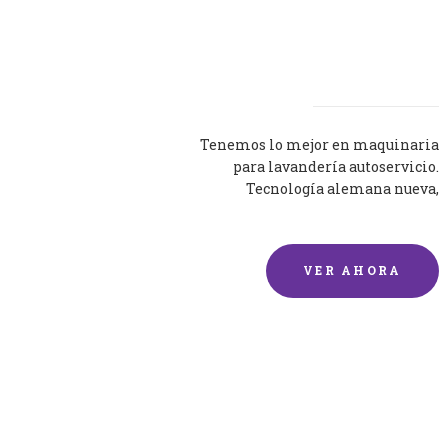
Lavadoras
Tenemos lo mejor en maquinaria
para lavandería autoservicio.
Tecnología alemana nueva,
silenciosa y eficaz.
VER AHORA
Lavado de mantas y
edredones por encargo