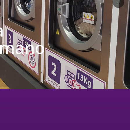
a
u mano