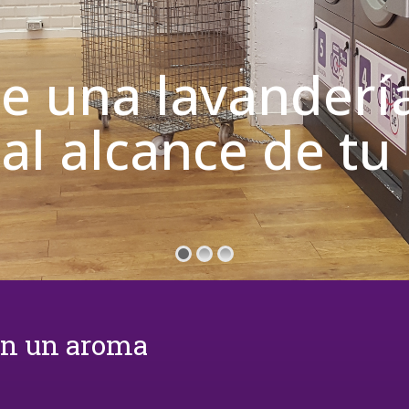
de una lavanderí
 al alcance de t
on un aroma