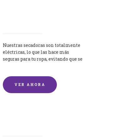
Secadoras
Nuestras secadoras son totalmente
eléctricas, lo que las hace más
seguras para tu ropa, evitando que se
queme por exceso de temperatura.
VER AHORA
Lavandería por Kilo