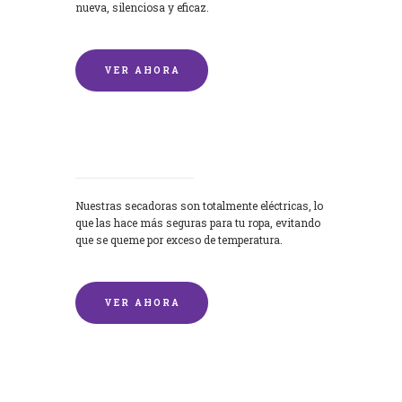
nueva, silenciosa y eficaz.
VER AHORA
Secadoras
Nuestras secadoras son totalmente eléctricas, lo
que las hace más seguras para tu ropa, evitando
que se queme por exceso de temperatura.
VER AHORA
Lavado de mantas y edredones por
encargo