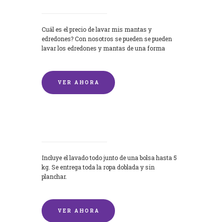
Cuál es el precio de lavar mis mantas y
edredones? Con nosotros se pueden se pueden
lavar los edredones y mantas de una forma
rápida y...
VER AHORA
Lavandería por Kilo
Incluye el lavado todo junto de una bolsa hasta 5
kg. Se entrega toda la ropa doblada y sin
planchar.
VER AHORA