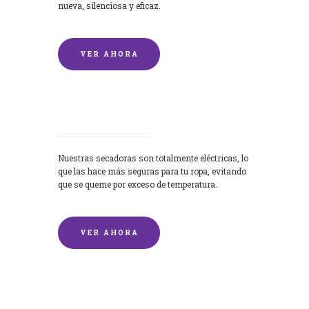
nueva, silenciosa y eficaz.
VER AHORA
Secadoras
Nuestras secadoras son totalmente eléctricas, lo
que las hace más seguras para tu ropa, evitando
que se queme por exceso de temperatura.
VER AHORA
Lavado de mantas y edredones por
encargo