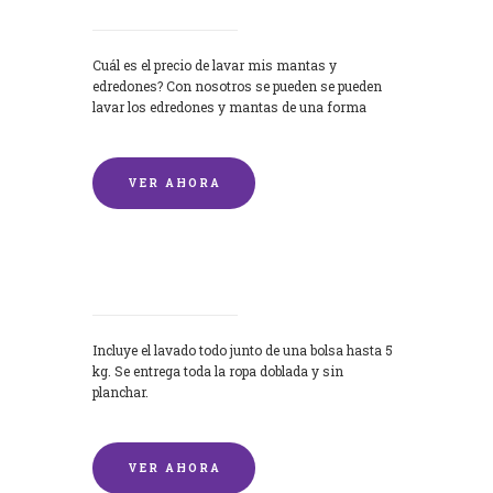
Cuál es el precio de lavar mis mantas y
edredones? Con nosotros se pueden se pueden
lavar los edredones y mantas de una forma
rápida y...
VER AHORA
Lavandería por Kilo
Incluye el lavado todo junto de una bolsa hasta 5
kg. Se entrega toda la ropa doblada y sin
planchar.
VER AHORA