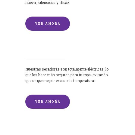
nueva, silenciosa y eficaz.
VER AHORA
Secadoras
Nuestras secadoras son totalmente eléctricas, lo
que las hace más seguras para tu ropa, evitando
que se queme por exceso de temperatura.
VER AHORA
Lavado de mantas y edredones por
encargo