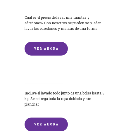
Cuál es el precio de lavar mis mantas y
edredones? Con nosotros se pueden se pueden
lavar los edredones y mantas de una forma
rápida y...
VER AHORA
Lavandería por Kilo
Incluye el lavado todo junto de una bolsa hasta 5
kg. Se entrega toda la ropa doblada y sin
planchar.
VER AHORA