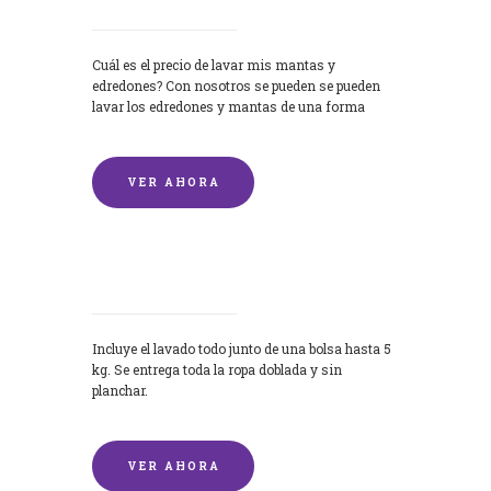
Cuál es el precio de lavar mis mantas y
edredones? Con nosotros se pueden se pueden
lavar los edredones y mantas de una forma
rápida y...
VER AHORA
Lavandería por Kilo
Incluye el lavado todo junto de una bolsa hasta 5
kg. Se entrega toda la ropa doblada y sin
planchar.
VER AHORA