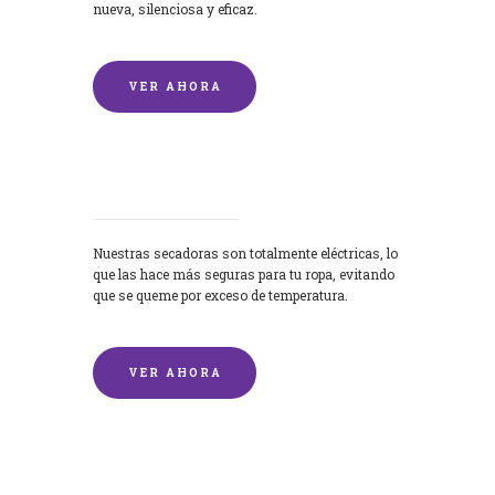
nueva, silenciosa y eficaz.
VER AHORA
Secadoras
Nuestras secadoras son totalmente eléctricas, lo
que las hace más seguras para tu ropa, evitando
que se queme por exceso de temperatura.
VER AHORA
Lavado de mantas y edredones por
encargo