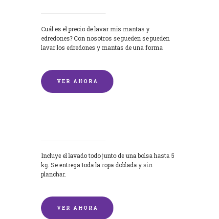
Cuál es el precio de lavar mis mantas y
edredones? Con nosotros se pueden se pueden
lavar los edredones y mantas de una forma
rápida y...
VER AHORA
Lavandería por Kilo
Incluye el lavado todo junto de una bolsa hasta 5
kg. Se entrega toda la ropa doblada y sin
planchar.
VER AHORA