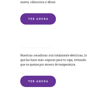
nueva, silenciosa y eficaz.
VER AHORA
Secadoras
Nuestras secadoras son totalmente eléctricas, lo
que las hace más seguras para tu ropa, evitando
que se queme por exceso de temperatura.
VER AHORA
Lavado de mantas y edredones por
encargo