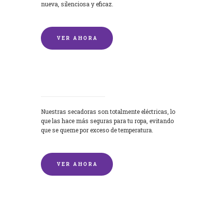
nueva, silenciosa y eficaz.
VER AHORA
Secadoras
Nuestras secadoras son totalmente eléctricas, lo
que las hace más seguras para tu ropa, evitando
que se queme por exceso de temperatura.
VER AHORA
Lavado de mantas y edredones por
encargo