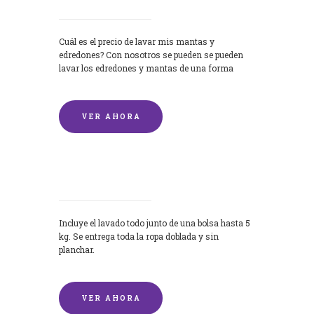
Cuál es el precio de lavar mis mantas y
edredones? Con nosotros se pueden se pueden
lavar los edredones y mantas de una forma
rápida y...
VER AHORA
Lavandería por Kilo
Incluye el lavado todo junto de una bolsa hasta 5
kg. Se entrega toda la ropa doblada y sin
planchar.
VER AHORA