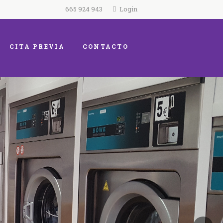
665 924 943
Login
CITA PREVIA
CONTACTO