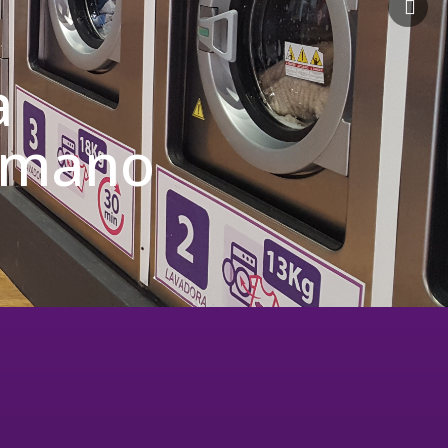
a
u mano