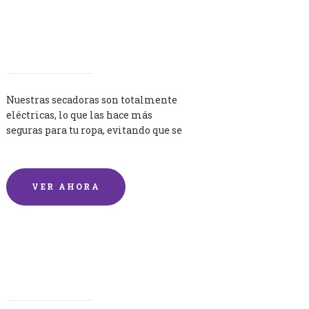
Secadoras
Nuestras secadoras son totalmente
eléctricas, lo que las hace más
seguras para tu ropa, evitando que se
queme por exceso de temperatura.
VER AHORA
Lavandería por Kilo