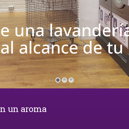
de una lavanderí
 al alcance de t
on un aroma