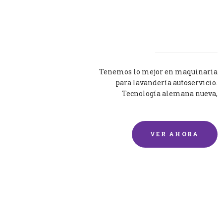
Lavadoras
Tenemos lo mejor en maquinaria
para lavandería autoservicio.
Tecnología alemana nueva,
silenciosa y eficaz.
VER AHORA
Lavado de mantas y
edredones por encargo