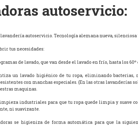
doras autoservicio:
avandería autoservicio. Tecnología alemana nueva, silenciosa y
rir tus necesidades:
ramas de lavado, que van desde el lavado en frío, hasta los 60º 
antiza un lavado higiénico de tu ropa, eliminando bacterias, 
resistentes con manchas especiales. (En las otras lavanderías s
uestras maquinas.
limpieza industriales para que tu ropa quede limpia y suave c
nte, ni suavizante.
adoras se higieniza de forma automática para que la siguien