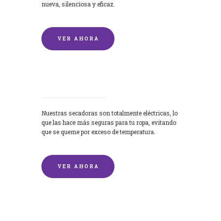
nueva, silenciosa y eficaz.
VER AHORA
Secadoras
Nuestras secadoras son totalmente eléctricas, lo
que las hace más seguras para tu ropa, evitando
que se queme por exceso de temperatura.
VER AHORA
Lavado de mantas y edredones por
encargo