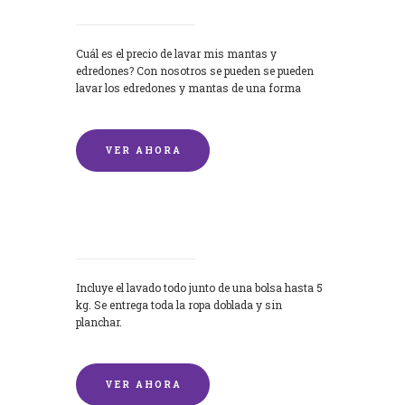
Cuál es el precio de lavar mis mantas y
edredones? Con nosotros se pueden se pueden
lavar los edredones y mantas de una forma
rápida y...
VER AHORA
Lavandería por Kilo
Incluye el lavado todo junto de una bolsa hasta 5
kg. Se entrega toda la ropa doblada y sin
planchar.
VER AHORA