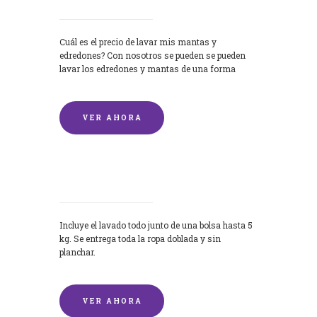
Cuál es el precio de lavar mis mantas y
edredones? Con nosotros se pueden se pueden
lavar los edredones y mantas de una forma
rápida y...
VER AHORA
Lavandería por Kilo
Incluye el lavado todo junto de una bolsa hasta 5
kg. Se entrega toda la ropa doblada y sin
planchar.
VER AHORA