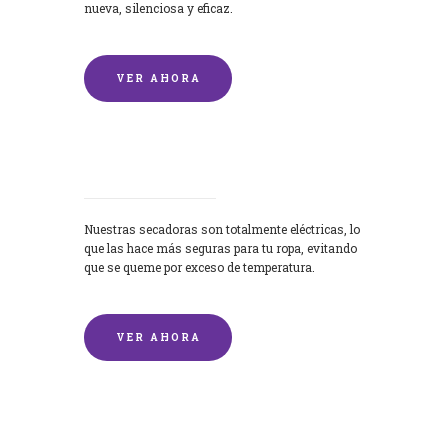
nueva, silenciosa y eficaz.
VER AHORA
Secadoras
Nuestras secadoras son totalmente eléctricas, lo
que las hace más seguras para tu ropa, evitando
que se queme por exceso de temperatura.
VER AHORA
Lavado de mantas y edredones por
encargo