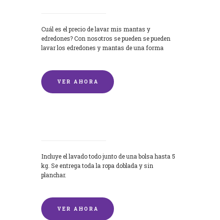
Cuál es el precio de lavar mis mantas y
edredones? Con nosotros se pueden se pueden
lavar los edredones y mantas de una forma
rápida y...
VER AHORA
Lavandería por Kilo
Incluye el lavado todo junto de una bolsa hasta 5
kg. Se entrega toda la ropa doblada y sin
planchar.
VER AHORA