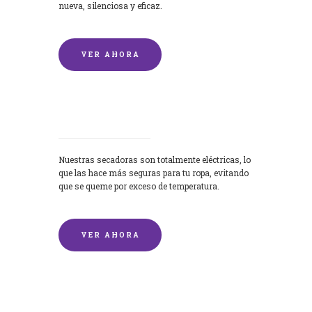
nueva, silenciosa y eficaz.
VER AHORA
Secadoras
Nuestras secadoras son totalmente eléctricas, lo
que las hace más seguras para tu ropa, evitando
que se queme por exceso de temperatura.
VER AHORA
Lavado de mantas y edredones por
encargo