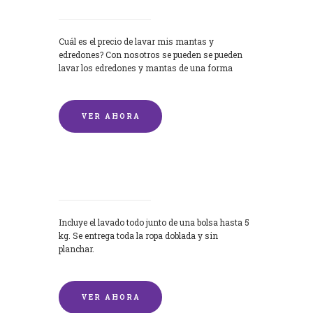
Cuál es el precio de lavar mis mantas y
edredones? Con nosotros se pueden se pueden
lavar los edredones y mantas de una forma
rápida y...
VER AHORA
Lavandería por Kilo
Incluye el lavado todo junto de una bolsa hasta 5
kg. Se entrega toda la ropa doblada y sin
planchar.
VER AHORA