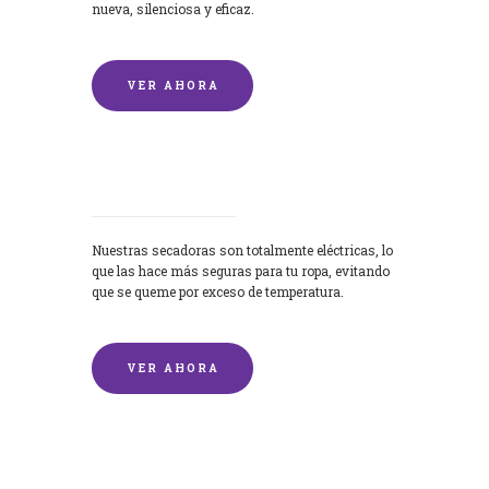
nueva, silenciosa y eficaz.
VER AHORA
Secadoras
Nuestras secadoras son totalmente eléctricas, lo
que las hace más seguras para tu ropa, evitando
que se queme por exceso de temperatura.
VER AHORA
Lavado de mantas y edredones por
encargo