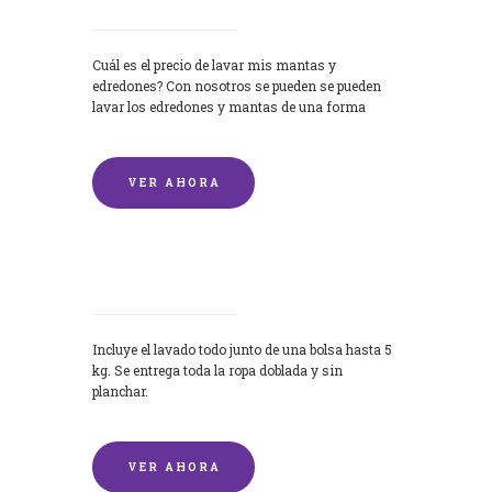
Cuál es el precio de lavar mis mantas y
edredones? Con nosotros se pueden se pueden
lavar los edredones y mantas de una forma
rápida y...
VER AHORA
Lavandería por Kilo
Incluye el lavado todo junto de una bolsa hasta 5
kg. Se entrega toda la ropa doblada y sin
planchar.
VER AHORA