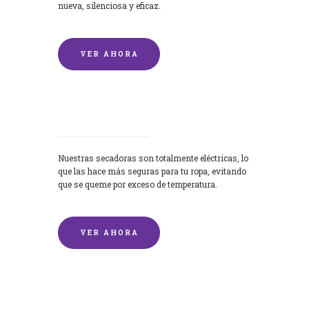
nueva, silenciosa y eficaz.
VER AHORA
Secadoras
Nuestras secadoras son totalmente eléctricas, lo
que las hace más seguras para tu ropa, evitando
que se queme por exceso de temperatura.
VER AHORA
Lavado de mantas y edredones por
encargo