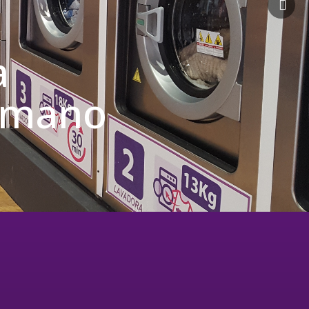
a
u mano