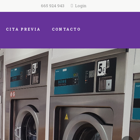
665 924 943
Login
CITA PREVIA
CONTACTO