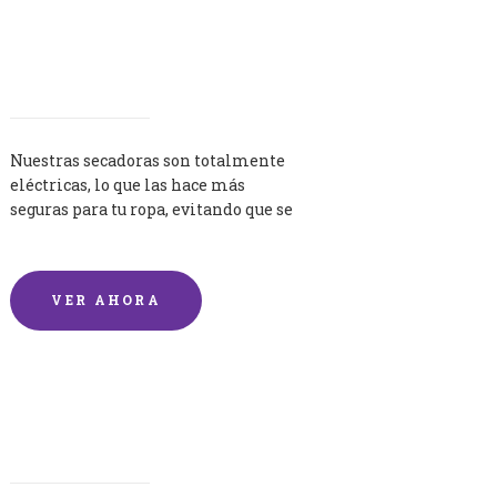
Secadoras
Nuestras secadoras son totalmente
eléctricas, lo que las hace más
seguras para tu ropa, evitando que se
queme por exceso de temperatura.
VER AHORA
Lavandería por Kilo