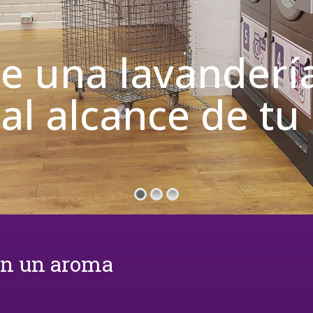
de una lavanderí
 al alcance de t
on un aroma