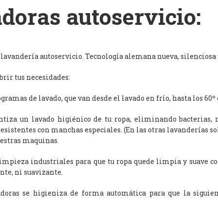
doras autoservicio:
avandería autoservicio. Tecnología alemana nueva, silenciosa y
rir tus necesidades:
ramas de lavado, que van desde el lavado en frío, hasta los 60º 
antiza un lavado higiénico de tu ropa, eliminando bacterias, 
resistentes con manchas especiales. (En las otras lavanderías s
uestras maquinas.
limpieza industriales para que tu ropa quede limpia y suave c
nte, ni suavizante.
adoras se higieniza de forma automática para que la siguien