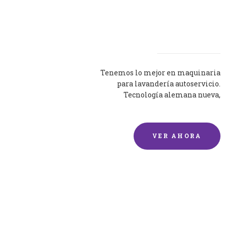
Lavadoras
Tenemos lo mejor en maquinaria
para lavandería autoservicio.
Tecnología alemana nueva,
silenciosa y eficaz.
VER AHORA
Lavado de mantas y
edredones por encargo