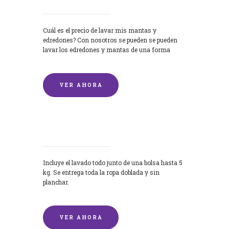
Cuál es el precio de lavar mis mantas y
edredones? Con nosotros se pueden se pueden
lavar los edredones y mantas de una forma
rápida y...
VER AHORA
Lavandería por Kilo
Incluye el lavado todo junto de una bolsa hasta 5
kg. Se entrega toda la ropa doblada y sin
planchar.
VER AHORA