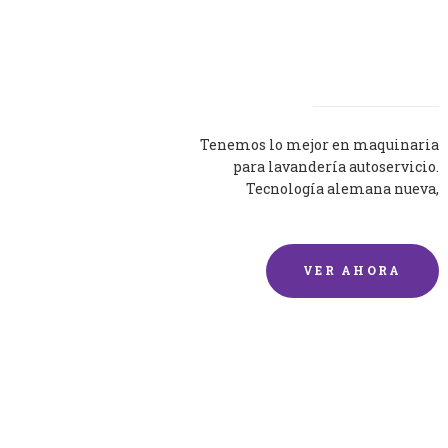
Lavadoras
Tenemos lo mejor en maquinaria
para lavandería autoservicio.
Tecnología alemana nueva,
silenciosa y eficaz.
VER AHORA
Lavado de mantas y
edredones por encargo