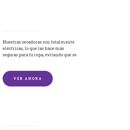
Secadoras
Nuestras secadoras son totalmente
eléctricas, lo que las hace más
seguras para tu ropa, evitando que se
queme por exceso de temperatura.
VER AHORA
Lavandería por Kilo