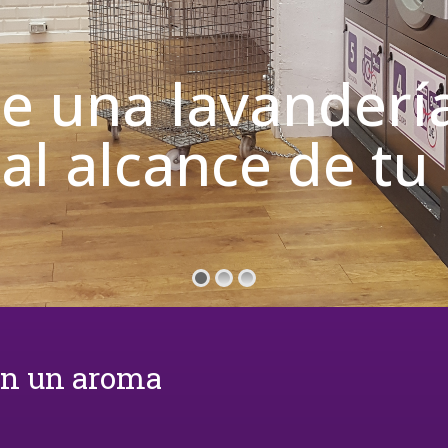
de una lavanderí
 al alcance de t
on un aroma