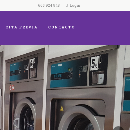
665 924 943
Login
CITA PREVIA
CONTACTO