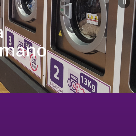
a
u mano