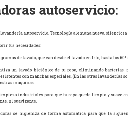
doras autoservicio:
avandería autoservicio. Tecnología alemana nueva, silenciosa y
rir tus necesidades:
ramas de lavado, que van desde el lavado en frío, hasta los 60º 
antiza un lavado higiénico de tu ropa, eliminando bacterias, 
resistentes con manchas especiales. (En las otras lavanderías s
uestras maquinas.
limpieza industriales para que tu ropa quede limpia y suave c
nte, ni suavizante.
adoras se higieniza de forma automática para que la siguien