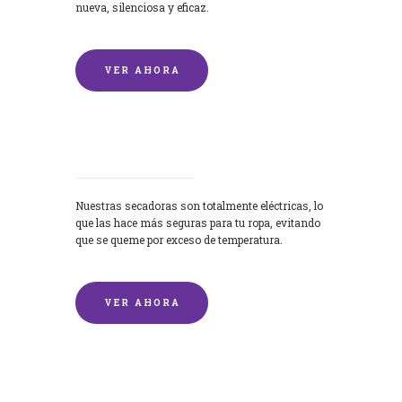
nueva, silenciosa y eficaz.
VER AHORA
Secadoras
Nuestras secadoras son totalmente eléctricas, lo
que las hace más seguras para tu ropa, evitando
que se queme por exceso de temperatura.
VER AHORA
Lavado de mantas y edredones por
encargo