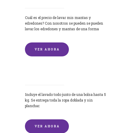
Cuál es el precio de lavar mis mantas y
edredones? Con nosotros se pueden se pueden
lavar los edredones y mantas de una forma
rápida y...
VER AHORA
Lavandería por Kilo
Incluye el lavado todo junto de una bolsa hasta 5
kg. Se entrega toda la ropa doblada y sin
planchar.
VER AHORA