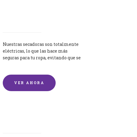
Secadoras
Nuestras secadoras son totalmente
eléctricas, lo que las hace más
seguras para tu ropa, evitando que se
queme por exceso de temperatura.
VER AHORA
Lavandería por Kilo