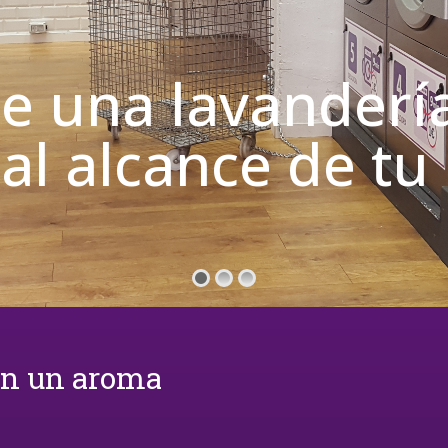
de una lavanderí
 al alcance de t
on un aroma