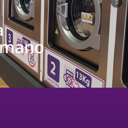
a
u mano