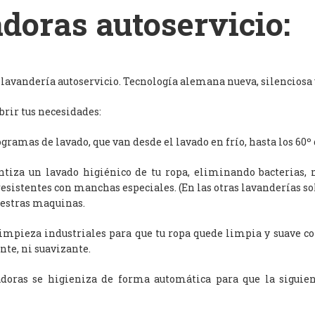
doras autoservicio:
avandería autoservicio. Tecnología alemana nueva, silenciosa y
rir tus necesidades:
ramas de lavado, que van desde el lavado en frío, hasta los 60º 
antiza un lavado higiénico de tu ropa, eliminando bacterias, 
resistentes con manchas especiales. (En las otras lavanderías s
uestras maquinas.
limpieza industriales para que tu ropa quede limpia y suave c
nte, ni suavizante.
adoras se higieniza de forma automática para que la siguien