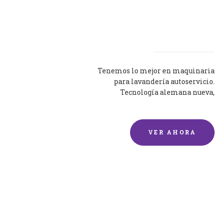
Lavadoras
Tenemos lo mejor en maquinaria
para lavandería autoservicio.
Tecnología alemana nueva,
silenciosa y eficaz.
VER AHORA
Lavado de mantas y
edredones por encargo