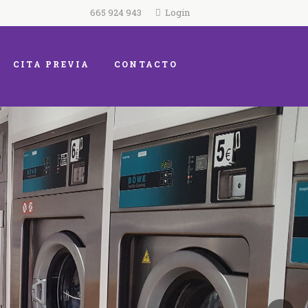
665 924 943
Login
CITA PREVIA
CONTACTO