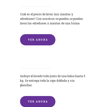
Cuál es el precio de lavar mis mantas y
edredones? Con nosotros se pueden se pueden
lavar los edredones y mantas de una forma
rápida y...
VER AHORA
Lavandería por Kilo
Incluye el lavado todo junto de una bolsa hasta 5
kg. Se entrega toda la ropa doblada y sin
planchar.
VER AHORA