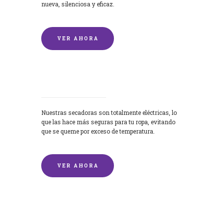
nueva, silenciosa y eficaz.
VER AHORA
Secadoras
Nuestras secadoras son totalmente eléctricas, lo
que las hace más seguras para tu ropa, evitando
que se queme por exceso de temperatura.
VER AHORA
Lavado de mantas y edredones por
encargo